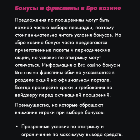
Бонусы и фриспины в Бро казино
Предложения по поощрениям могут быть
важной частью выбора площадки, поэтому
стоит внимательно читать условия бонусов. На
«Бро казино бонус» часто предлагаются
приветственные пакеты и периодические
акции, но условия по отыгрышу могут
отличаться. Информация о Bro casino бонус и
Bro casino фриспины обычно указывается в
разделе акций на официальном портале.
Всегда проверяйте сроки и требования по
вейджеру перед активацией поощрений.
Преимущества, на которые обращают
внимание игроки при выборе бонусов:
Прозрачные условия по отыгрышу и
ограничение по максимуму вывода средств.