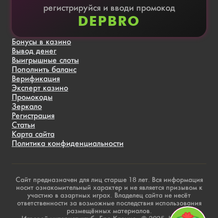
регистрируйся и вводи промокод
DEPBRO
Бонусы в казино
Вывод денег
Выигрышные слоты
Пополнить баланс
Верификация
Эксперт казино
Промокоды
Зеркало
Регистрация
Статьи
Карта сайта
Политика конфиденциальности
Сайт предназначен для лиц старше 18 лет. Вся информация
носит ознакомительный характер и не является призывом к
участию в азартных играх. Владелец сайта не несёт
ответственности за возможные последствия использования
размещённых материалов.
БОНУС ТУ