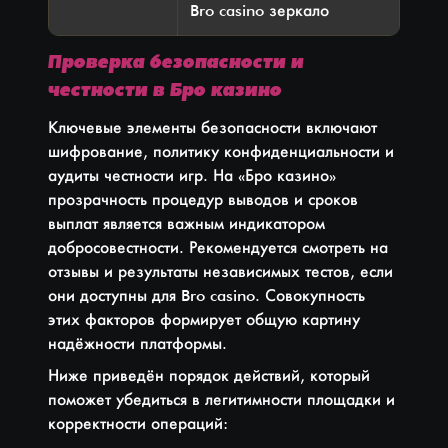
Bro casino зеркало
Проверка безопасности и
честности в Бро казино
Ключевые элементы безопасности включают
шифрование, политику конфиденциальности и
аудиты честности игр. На «Бро казино»
прозрачность процедур выводов и сроков
выплат является важным индикатором
добросовестности. Рекомендуется смотреть на
отзывы и результаты независимых тестов, если
они доступны для Bro casino. Совокупность
этих факторов формирует общую картину
надёжности платформы.
Ниже приведён порядок действий, который
поможет убедиться в легитимности площадки и
корректности операций: