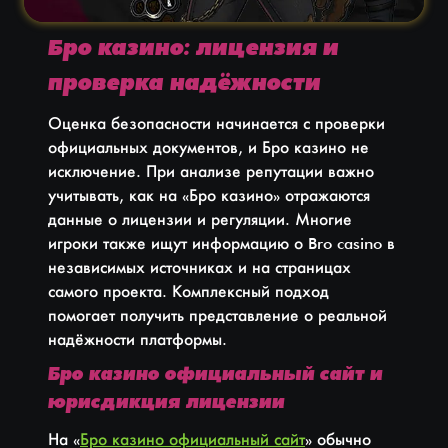
Бро казино: лицензия и
проверка надёжности
Оценка безопасности начинается с проверки
официальных документов, и Бро казино не
исключение. При анализе репутации важно
учитывать, как на «Бро казино» отражаются
данные о лицензии и регуляции. Многие
игроки также ищут информацию о Bro casino в
независимых источниках и на страницах
самого проекта. Комплексный подход
помогает получить представление о реальной
надёжности платформы.
Бро казино официальный сайт и
юрисдикция лицензии
На «
Бро казино официальный сайт
» обычно