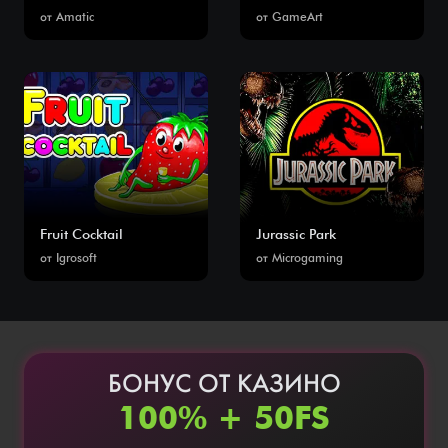
от
Amatic
от
GameArt
играть
играть
Fruit Cocktail
Jurassic Park
от
Igrosoft
от
Microgaming
БОНУС ОТ КАЗИНО
100% + 50FS