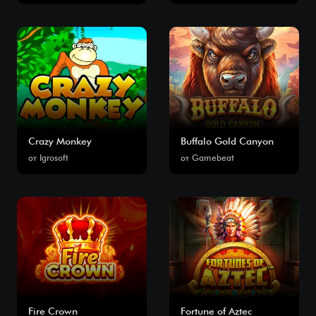
играть
играть
Crazy Monkey
Buffalo Gold Canyon
от
Igrosoft
от
Gamebeat
играть
играть
Fire Crown
Fortune of Aztec